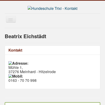
Hundeschule Trixi
Beatrix Eichstädt
Ferienfreizeit für Kids
Bildgalerie
Kontakt
Trixi in der Schule
Mühle 1,
37276 Meinhard - Hitzelrode
0163 - 70 70 998